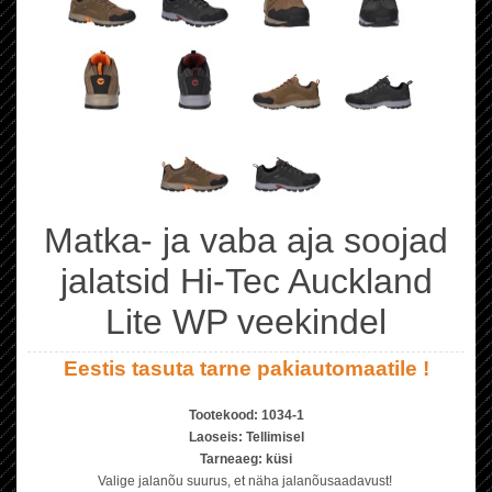
Matka- ja vaba aja soojad
jalatsid Hi-Tec Auckland
Lite WP veekindel
Eestis tasuta tarne pakiautomaatile !
Tootekood:
1034-1
Laoseis:
Tellimisel
Tarneaeg:
küsi
Valige jalanõu suurus, et näha jalanõusaadavust!