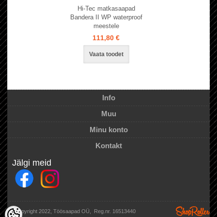
Hi-Tec matkasaapad
Bandera II WP waterproof
meestele
111,80 €
Vaata toodet
Info
Muu
Minu konto
Kontakt
Jälgi meid
(c) copyright 2022, Töösaapad OÜ, Reg.nr. 16513440