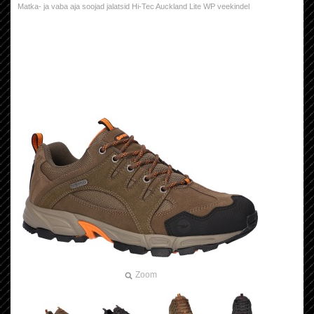
Matka- ja vaba aja soojad jalatsid Hi-Tec Auckland Lite WP veekindel
Zoom