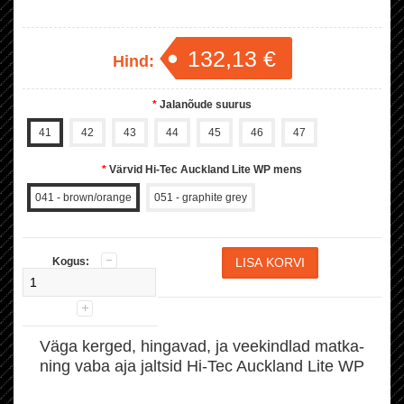
132,13 €
Hind:
*
Jalanõude suurus
41
42
43
44
45
46
47
*
Värvid Hi-Tec Auckland Lite WP mens
041 - brown/orange
051 - graphite grey
Kogus:
Väga kerged, hingavad, ja veekindlad matka-
ning vaba aja jaltsid Hi-Tec Auckland Lite WP