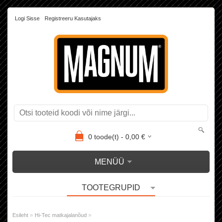
Logi Sisse
Registreeru Kasutajaks
0
toode(t) -
0,00
€
MENÜÜ
TOOTEGRUPID
»
»
Esileht
Hi-Tec matkajalanõud